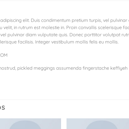
dipiscing elit. Duis condimentum pretium turpis, vel pulvinar
velit, in rutrum est molestie in. Proin convallis scelerisque faci
el pulvinar diam vulputate quis. Donec porttitor volutpat rutru
erisque facilisis. Integer vestibulum mollis felis eu mollis.
.COM
 nostrud, pickled meggings assumenda fingerstache keffiyeh P
OS