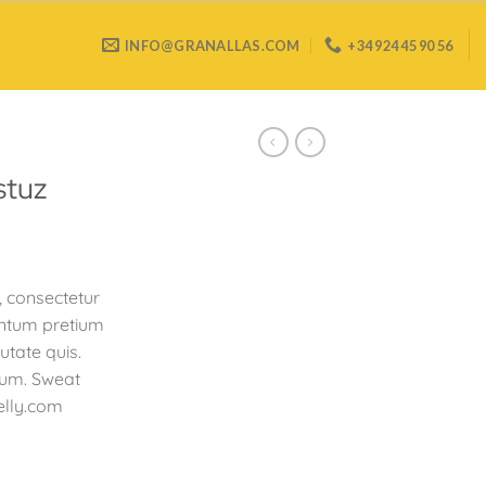
INFO@GRANALLAS.COM
+34 924 45 90 56
stuz
, consectetur
entum pretium
utate quis.
rum. Sweat
elly.com