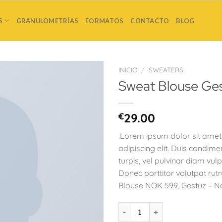
S
GRANULOMETRÍAS
FORMATOS
CONTACTO
BLOG
INICIO
/
SWEATERS
Sweat Blouse Ge
€
29.00
.Lorem ipsum dolor sit amet
adipiscing elit. Duis condim
turpis, vel pulvinar diam vulp
Donec porttitor volutpat rut
Blouse NOK 599, Gestuz – N
Sweat Blouse Gestuz cantidad