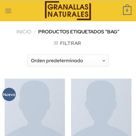
Skip
to
0
content
INICIO
/
PRODUCTOS ETIQUETADOS “BAG”
FILTRAR
Nuevo