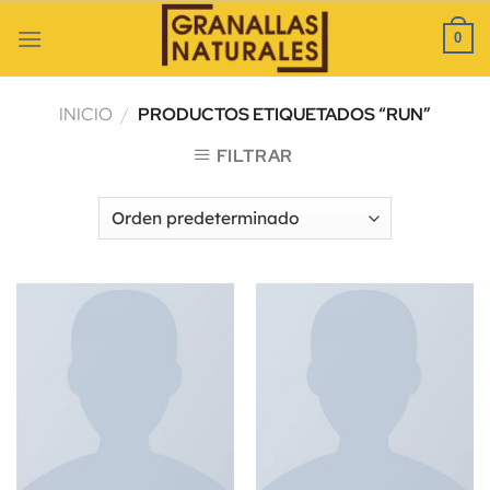
Skip
to
0
content
INICIO
/
PRODUCTOS ETIQUETADOS “RUN”
FILTRAR