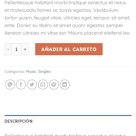
Pellentesque habitant morbi tristique senectus et netus
original
actual
et malesuada fames ac turpis egestas. Vestibulum
era:
es:
tortor quam, feugiat vitae, ultricies eget, tempor sit amet,
€29.00.
€29.00.
ante. Donec eu libero sit amet quam egestas semper.
Aenean ultricies mi vitae est. Mauris placerat eleifend leo.
Woo Single #2 cantidad
AÑADIR AL CARRITO
Categorías:
Music
,
Singles
DESCRIPCIÓN
Pellentesque habitant morbi tristique senectus et netus