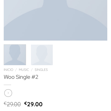
INICIO
/
MUSIC
/
SINGLES
Woo Single #2
El
El
€
29.00
€
29.00
precio
precio